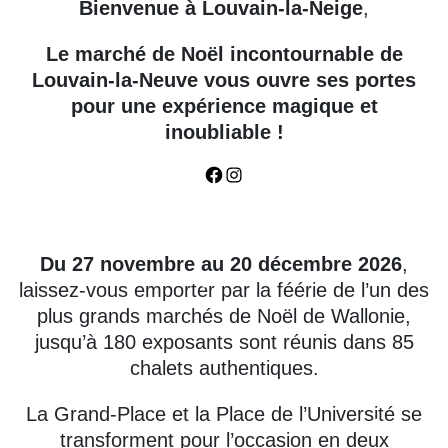
Bienvenue à Louvain-la-Neige
,
Le marché de Noël incontournable de
Louvain-la-Neuve vous ouvre ses portes
pour une expérience magique et
inoubliable !
F
I
a
n
Du 24 novembre au 20 décembre 2023
c
s
Du 27 novembre au 20 décembre 2026
,
e
t
laissez-vous emporter par la féérie de l’un des
b
a
plus grands marchés de Noël de Wallonie,
o
g
jusqu’à 180 exposants sont réunis dans 85
o
r
chalets authentiques.
k
a
m
La Grand-Place et la Place de l’Université se
transforment pour l’occasion en deux